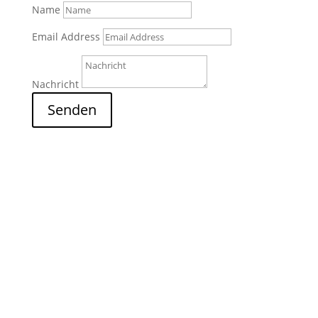
Name
Email Address
Nachricht
Senden
Email
anfrage@zur-true-berlin.de
Telefon
+49 177 8614432