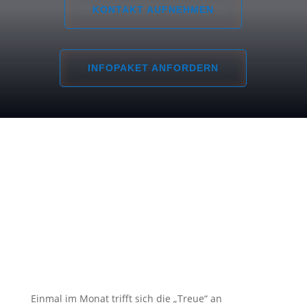
KONTAKT AUFNEHMEN
INFOPAKET ANFORDERN
Unsere Loge
Eine gute Gelegenheit, die
Geselligkeit in familiärem
Kreis ohne rituelle und
äußere Zwänge genießen zu
können.
Einmal im Monat trifft sich die „Treue“ an